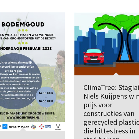
ClimaTree: Stagia
Niels Kuijpens wi
prijs voor
constructies van
gerecycled plasti
die hittestress in