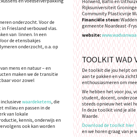
tkussens en voedselverpakking
Holwerd, Baflo en Uithuiz
Rijksuniversiteit Gronin
Community Plasticvrije W
Financiële steun:
Waddenf
meren onderzocht. Voor de
gemeente Noardeast-Frys
n Friesland verbouwd vlas.
ken van linnen. In een
website:
www.wadvanwaar
 Voor de etensbakjes
lymeren onderzocht, o.a. op
TOOLKIT WAD 
 van mens en natuur – en
De toolkit die jou helpt 
ucten maken we de transitie
aan te pakken en via zich
stbaar voor zowel
enthousiasmeren om mee 
We hebben het voor jou, v
student, docent, onderzo
inclusieve
waardeketens
, die
steeds opnieuw het wiel ho
t milieu en passen in de
In deze toolkit vind je al
erk van lokale
Waarde.
oductie, kennis, onderwijs en
Download de toolkit hier
vervolgens ook kan worden
en we horen graag van je w