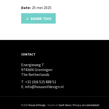
Date:
25 mei 2025
SHARE THIS
CONTACT
Energieweg 7
9743AN Groningen
The Netherlands
T: +31 (0)6 515 888 51
E: info@houseofdesign.nl
©2026
House of Design
· thanks to
Swift Ideas
|
Privacy- en cookiebeleid