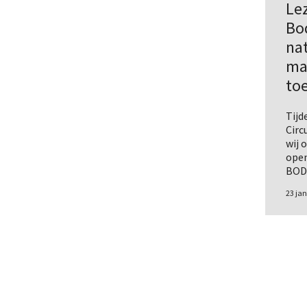
Lez
Bo
nat
mat
to
Tijd
Circ
wij 
open
BOD
23 ja