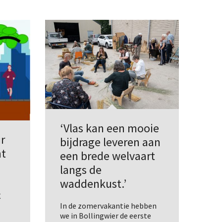
‘Vlas kan een mooie
ir
bijdrage leveren aan
nt
een brede welvaart
langs de
waddenkust.’
c
In de zomervakantie hebben
we in Bollingwier de eerste