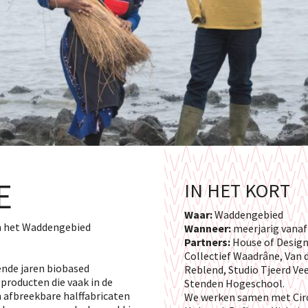
E
IN HET KORT
Waar:
Waddengebied
in het Waddengebied
Wanneer:
meerjarig vanaf
Partners:
House of Design,
Collectief Waadrâne, Van d
ende jaren biobased
Reblend, Studio Tjeerd Ve
producten die vaak in de
Stenden Hogeschool.
afbreekbare halffabricaten
We werken samen met Circul