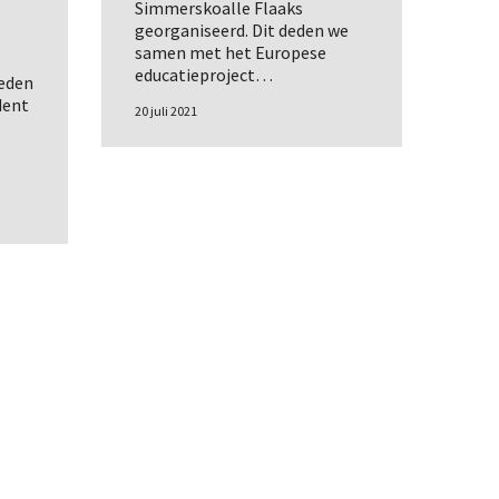
Simmerskoalle Flaaks
georganiseerd. Dit deden we
samen met het Europese
educatieproject…
teden
udent
20 juli 2021