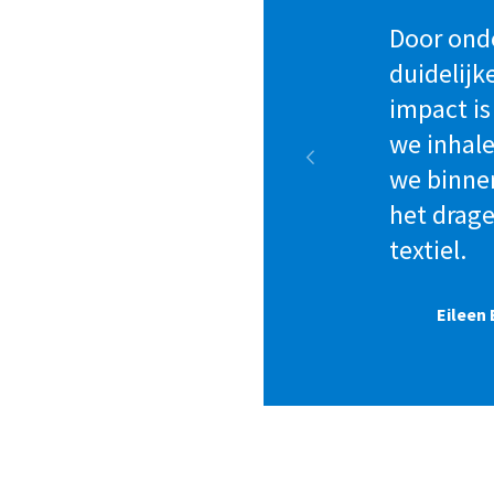
Door ond
duidelijk
impact is
we inhale
we binnen
het drag
textiel.
Eileen