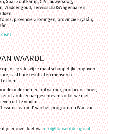
en, Spar Zoutkamp, CIV Lauwersoog,
gen, Waddengoud, Terwisscha&Wagenaar en
adden.
onds, provincie Groningen, provincie Fryslân,
lân.
de.nl
VAN WAARDE
om op integrale wijze maatschappelijke opgaven
tbare, tastbare resultaten mensen te
te doen.
oor de ondernemer, ontwerper, producent, boer,
eker of ambtenaar geschreven zodat we niet
even uit te vinden.
le ‘lessons learned’ van het programma Wad van
at je er mee doet via
info@houseofdesign.nl