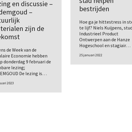
stad helpen
ing en discussie –
bestrijden
demgoud –
uurlijk
Hoe ga je hittestress in s
erialen zijn de
te lijf? Niels Kuijpens, st
Industrieel Product
ekomst
Ontwerpen aan de Hanze
Hogeschool en stagiair…
ens de Week van de
ulaire Economie hebben
25 januari 2022
op donderdag 9 februari de
bare lezing;
EMGOUD De lezing is…
nuari 2023