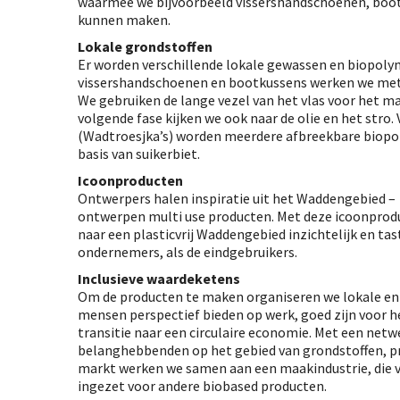
waarmee we bijvoorbeeld vissershandschoenen, boo
kunnen maken.
Lokale grondstoffen
Er worden verschillende lokale gewassen en biopoly
vissershandschoenen en bootkussens werken we met i
We gebruiken de lange vezel van het vlas voor het ma
volgende fase kijken we ook naar de olie en het stro.
(Wadtroesjka’s) worden meerdere afbreekbare biopo
basis van suikerbiet.
Icoonproducten
Ontwerpers halen inspiratie uit het Waddengebied –
ontwerpen multi use producten. Met deze icoonprod
naar een plasticvrij Waddengebied inzichtelijk en ta
ondernemers, als de eindgebruikers.
Inclusieve waardeketens
Om de producten te maken organiseren we lokale en 
mensen perspectief bieden op werk, goed zijn voor he
transitie naar een circulaire economie. Met een netw
belanghebbenden op het gebied van grondstoffen, pr
markt werken we samen aan een maakindustrie, die 
ingezet voor andere biobased producten.