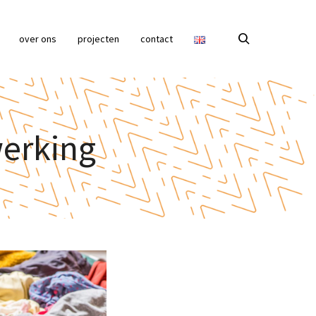
over ons
projecten
contact
werking