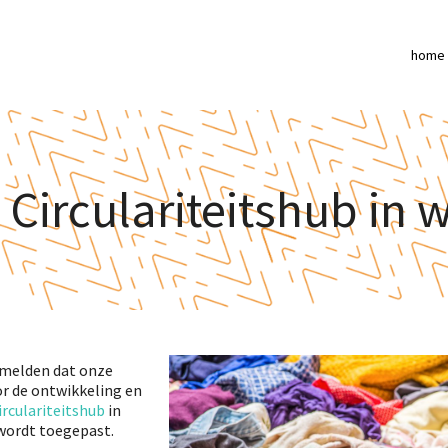
home
 Circulariteitshub in 
n melden dat onze
or de ontwikkeling en
irculariteitshub
in
wordt toegepast.