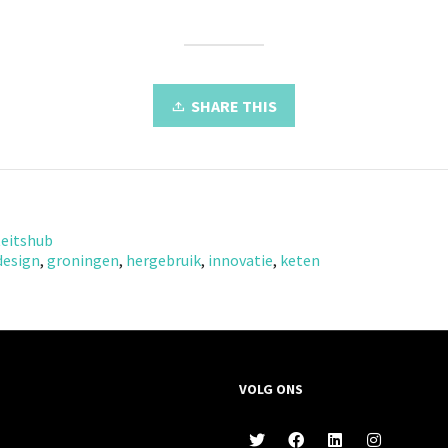
SHARE THIS
teitshub
design
,
groningen
,
hergebruik
,
innovatie
,
keten
VOLG ONS