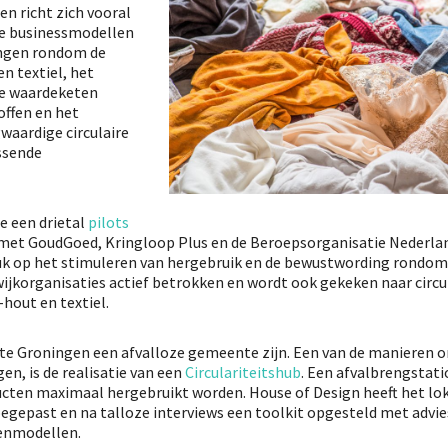
n richt zich vooral
de businessmodellen
ingen rondom de
n textiel, het
e waardeketen
ffen en het
aardige circulaire
ssende
e een drietal
pilots
et GoudGoed, Kringloop Plus en de Beroepsorganisatie Nederla
uk op het stimuleren van hergebruik en de bewustwording rondom ci
jkorganisaties actief betrokken en wordt ook gekeken naar circu
hout en textiel.
te Groningen een afvalloze gemeente zijn. Een van de manieren 
gen, is de realisatie van een
Circulariteitshub
. Een afvalbrengstati
cten maximaal hergebruikt worden. House of Design heeft het lo
epast en na talloze interviews een toolkit opgesteld met advies
ienmodellen.