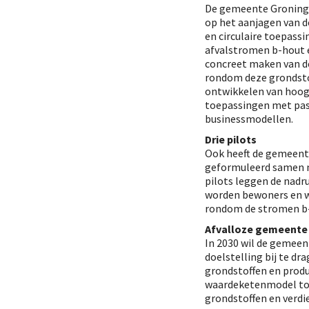
De gemeente Groninge
op het aanjagen van 
en circulaire toepass
afvalstromen b-hout e
concreet maken van d
rondom deze grondsto
ontwikkelen van hoogw
toepassingen met pa
businessmodellen.
Drie pilots
Ook heeft de gemeent
geformuleerd samen m
pilots leggen de nadr
worden bewoners en wi
rondom de stromen b-
Afvalloze gemeente
In 2030 wil de gemeen
doelstelling bij te dra
grondstoffen en produ
waardeketenmodel toeg
grondstoffen en verd