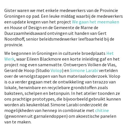
Gister waren we met enkele medewerkers van de Provincie
Groningen op pad. Een leuke middag waarbij de medewerkers
een update kregen van het project
We gaan het meemaken
en House of Design en de Gemeente de Marne de
Duurzaamheidsaward ontvingen uit handen van Gert
Noordhoff, senior beleidsmedewerker leefbaarheid bij de
provincie.
We begonnen in Groningen in culturele broedplaats
Het
Werk
, waar Eileen Blackmore een korte inleiding gaf en het
project nog even samenvatte. Ontwerpers Volken de Vlas,
Gerard de Hoop (Studio
Volop
) en
Simone Larabi
vertelden
over de vervolgstappen van hun materiaalonderzoek. Volop
is o.a verder gegaan met de ontwikkeling van terazzo van
lokale, herwinbare en recyclebare grondstoffen zoals
baksteen, schelpen en betonpuin. In het atelier toonden ze
ons prachtige prototypes, die bijvoorbeeld gebruikt kunnen
worden als keukenblad. Simone Larabi onderzoekt de
mogelijkheden van hennep in combinatie met
chitine
(gewonnen uit garnalendoppen) om akoestische panelen
van te maken.