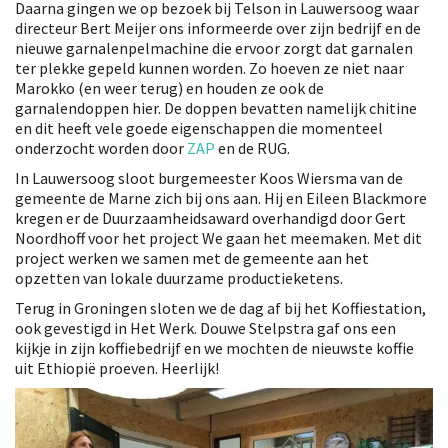
Daarna gingen we op bezoek bij Telson in Lauwersoog waar
directeur Bert Meijer ons informeerde over zijn bedrijf en de
nieuwe garnalenpelmachine die ervoor zorgt dat garnalen
ter plekke gepeld kunnen worden. Zo hoeven ze niet naar
Marokko (en weer terug) en houden ze ook de
garnalendoppen hier. De doppen bevatten namelijk chitine
en dit heeft vele goede eigenschappen die momenteel
onderzocht worden door
ZAP
en de RUG.
In Lauwersoog sloot burgemeester Koos Wiersma van de
gemeente de Marne zich bij ons aan. Hij en Eileen Blackmore
kregen er de Duurzaamheidsaward overhandigd door Gert
Noordhoff voor het project We gaan het meemaken. Met dit
project werken we samen met de gemeente aan het
opzetten van lokale duurzame productieketens.
Terug in Groningen sloten we de dag af bij het Koffiestation,
ook gevestigd in Het Werk. Douwe Stelpstra gaf ons een
kijkje in zijn koffiebedrijf en we mochten de nieuwste koffie
uit Ethiopië proeven. Heerlijk!