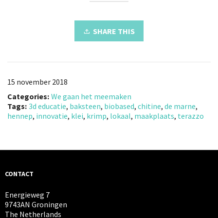
SHARE THIS
15 november 2018
Categories:
We gaan het meemaken
Tags:
3d educatie
,
baksteen
,
biobased
,
chitine
,
de marne
,
hennep
,
innovatie
,
klei
,
krimp
,
lokaal
,
maakplaats
,
terazzo
CONTACT
Energieweg 7
9743AN Groningen
The Netherlands