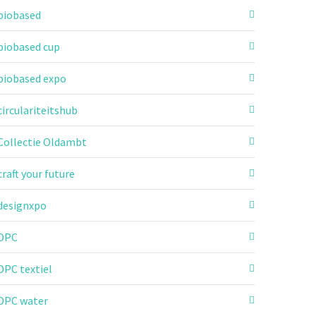
biobased
biobased cup
biobased expo
circulariteitshub
Collectie Oldambt
craft your future
designxpo
DPC
DPC textiel
DPC water