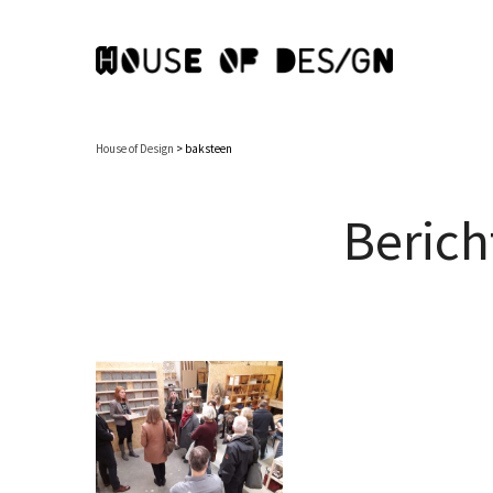
House of Design
>
baksteen
Berich