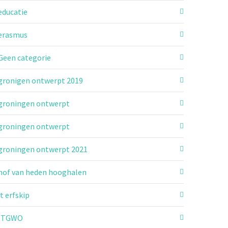
educatie
erasmus
Geen categorie
gronigen ontwerpt 2019
groningen ontwerpt
groningen ontwerpt
groningen ontwerpt 2021
hof van heden hooghalen
it erfskip
ITGWO