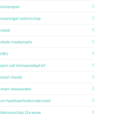
klimarepair
kraanvogel waterschap
lokaal
lokale maakplaats
N361
open call klimaatadaptief
Smart Hands
smart leeuwarden
snn haalbaarheidsonderzoek
Vakmanschap 21e eeuw