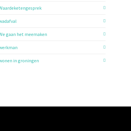
Waardeketengesprek
wadafval
We gaan het meemaken
werkman
wonen in groningen