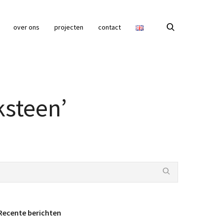
over ons
projecten
contact
ksteen’
Recente berichten