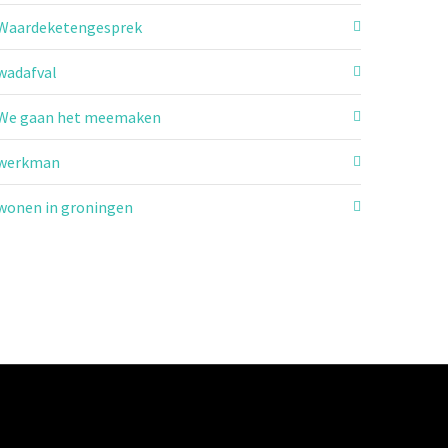
Waardeketengesprek
wadafval
We gaan het meemaken
werkman
wonen in groningen