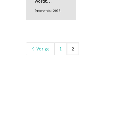
wordt…
9 november 2018
Vorige
1
2