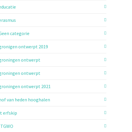
educatie
erasmus
Geen categorie
gronigen ontwerpt 2019
groningen ontwerpt
groningen ontwerpt
groningen ontwerpt 2021
hof van heden hooghalen
it erfskip
ITGWO