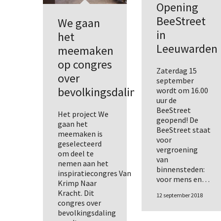
Opening
BeeStreet
We gaan
in
het
Leeuwarden
meemaken
op congres
Zaterdag 15
over
september
bevolkingsdaling
wordt om 16.00
uur de
BeeStreet
Het project We
geopend! De
gaan het
BeeStreet staat
meemaken is
voor
geselecteerd
vergroening
om deel te
van
nemen aan het
binnensteden:
inspiratiecongres Van
voor mens en…
Krimp Naar
Kracht. Dit
12 september 2018
congres over
bevolkingsdaling