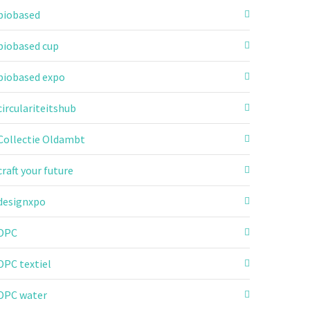
biobased
biobased cup
biobased expo
circulariteitshub
Collectie Oldambt
craft your future
designxpo
DPC
DPC textiel
DPC water