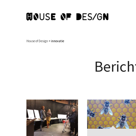
House of Design
>
innovatie
Berich