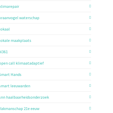
klimarepair
kraanvogel waterschap
lokaal
lokale maakplaats
N361
open call klimaatadaptief
Smart Hands
smart leeuwarden
snn haalbaarheidsonderzoek
Vakmanschap 21e eeuw