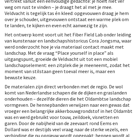
vertrekt vanuit een eenvoudige gedachte: je hoeft niet ver
weg om rust te vinden – je draagt het al met je mee.
Veldvacht is tegelijk tas én kleed: opgevouwen draag je hem
over je schouder, uitgevouwen ontstaat een warme plek om
te landen, te kijken en even echt aanwezig te zijn.
Het ontwerp komt voort uit het Fiber Field Lab onder leiding
van kunstenaar en landschapshistoricus Cora Jongsma, waar
werd onderzocht hoe je via materiaal contact maakt met
landschap. Met de vraag “Place yourself in place” als
uitgangspunt, groeide de Veldvacht uit tot een mobiel
landschapselement: een zitplek die je meeneemt, zodat het
moment van stilstaan geen toeval meer is, maar een
bewuste keuze.
De materialen zijn direct verbonden met de regio. De wol
komt van Nederlandse schapen die de dijken en graslanden
onderhouden – dezelfde dieren die het Oldambtse landschap
vormgeven. De hennepbanden verwijzen naar een gewas dat
vroeger een belangrijke akkerbouwgrondstof in het Oldambt
was en werd gebruikt voor touw, zeildoek, visnetten en
garen. Door de nabijheid van de zeevaart rond Eems en
Dollard was er destijds veel vraag naar de sterke vezels, een
verbinding die nu opnieuw wordt opgepakt: hennep wordt al