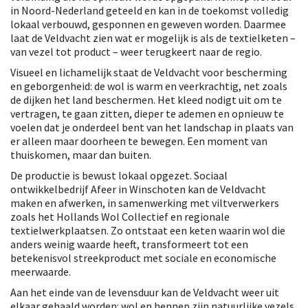
in Noord-Nederland geteeld en kan in de toekomst volledig
lokaal verbouwd, gesponnen en geweven worden. Daarmee
laat de Veldvacht zien wat er mogelijk is als de textielketen –
van vezel tot product – weer terugkeert naar de regio.
Visueel en lichamelijk staat de Veldvacht voor bescherming
en geborgenheid: de wol is warm en veerkrachtig, net zoals
de dijken het land beschermen. Het kleed nodigt uit om te
vertragen, te gaan zitten, dieper te ademen en opnieuw te
voelen dat je onderdeel bent van het landschap in plaats van
er alleen maar doorheen te bewegen. Een moment van
thuiskomen, maar dan buiten.
De productie is bewust lokaal opgezet. Sociaal
ontwikkelbedrijf Afeer in Winschoten kan de Veldvacht
maken en afwerken, in samenwerking met viltverwerkers
zoals het Hollands Wol Collectief en regionale
textielwerkplaatsen. Zo ontstaat een keten waarin wol die
anders weinig waarde heeft, transformeert tot een
betekenisvol streekproduct met sociale en economische
meerwaarde.
Aan het einde van de levensduur kan de Veldvacht weer uit
elkaar gehaald worden: wol en hennep zijn natuurlijke vezels