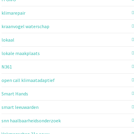
klimarepair
kraanvogel waterschap
lokaal
lokale maakplaats
N361
open call klimaatadaptief
Smart Hands
smart leeuwarden
snn haalbaarheidsonderzoek
Vakmanschap 21e eeuw