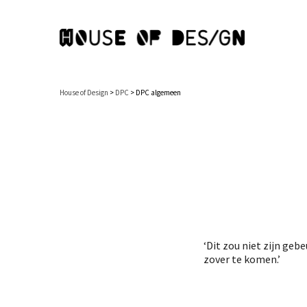
House of Design
>
DPC
>
DPC algemeen
‘Dit zou niet zijn ge
zover te komen.’