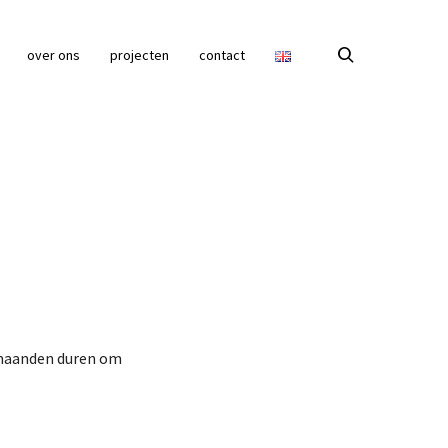
over ons
projecten
contact
u maanden duren om