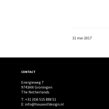
31 mei 2017
CONTACT
Energieweg 7
9743AN Groningen
The Netherlands
T: +31 (0)6 515 888 51
E: info@houseofdesign.nl