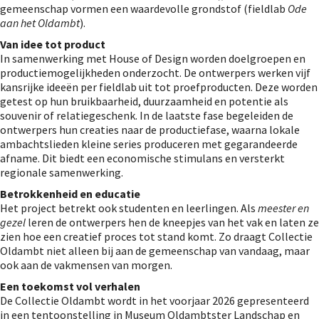
gemeenschap vormen een waardevolle grondstof (fieldlab
Ode
aan het Oldambt
).
Van idee tot product
In samenwerking met House of Design worden doelgroepen en
productiemogelijkheden onderzocht. De ontwerpers werken vijf
kansrijke ideeën per fieldlab uit tot proefproducten. Deze worden
getest op hun bruikbaarheid, duurzaamheid en potentie als
souvenir of relatiegeschenk. In de laatste fase begeleiden de
ontwerpers hun creaties naar de productiefase, waarna lokale
ambachtslieden kleine series produceren met gegarandeerde
afname. Dit biedt een economische stimulans en versterkt
regionale samenwerking.
Betrokkenheid en educatie
Het project betrekt ook studenten en leerlingen. Als
meester en
gezel
leren de ontwerpers hen de kneepjes van het vak en laten ze
zien hoe een creatief proces tot stand komt. Zo draagt Collectie
Oldambt niet alleen bij aan de gemeenschap van vandaag, maar
ook aan de vakmensen van morgen.
Een toekomst vol verhalen
De Collectie Oldambt wordt in het voorjaar 2026 gepresenteerd
in een tentoonstelling in Museum Oldambtster Landschap en