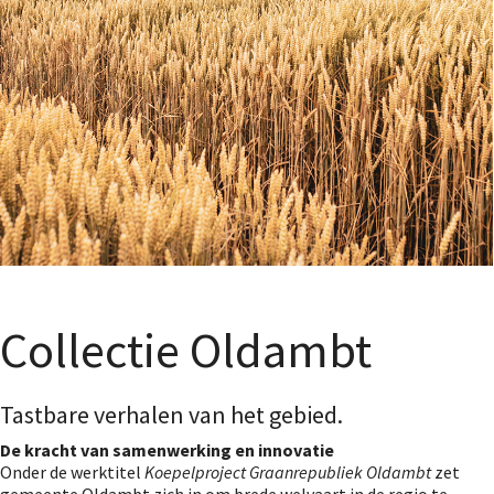
Collectie Oldambt
Tastbare verhalen van het gebied.
De kracht van samenwerking en innovatie
Onder de werktitel
Koepelproject Graanrepubliek Oldambt
zet
gemeente Oldambt zich in om brede welvaart in de regio te