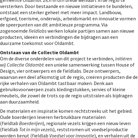
versterken. Door bestaande en nieuwe initiatieven te bundelen,
ontstaat een sterker geheel met meer impact. Landbouw,
erfgoed, toerisme, onderwijs, arbeidsmarkt en innovatie vormen
de speerpunten van dit ambitieuze programma. Via
zogenoemde
fieldlabs
werken lokale partijen samen aan nieuwe
producten, ideeën en verbindingen die bijdragen aan een
duurzame toekomst voor Oldambt.
Ontstaan van de Collectie Oldambt
Om de diverse onderdelen van dit project te verbinden,
initiëren
wij Collectie Oldambt
: een unieke samenwerking tussen House of
Design, vier ontwerpers en de fieldlabs. Deze ontwerpers,
waarvan een deel afkomstig uit de regio, creëren producten die de
rijke verhalen van Oldambt tastbaar maken. Denk aan
gebruiksvoorwerpen zoals kledingstukken, servies of kleine
meubels, die zowel de trots op de regio uitstralen als bijdragen
aan duurzaamheid.
De materialen en inspiratie komen rechtstreeks uit het gebied.
Oude boerderijen leveren herbruikbare materialen
(fieldlab
Boerderijen
), regionale vezels krijgen een nieuw leven
(fieldlab
Tot in mijn vezels
), reststromen uit voedselproductie
worden benut (fieldlab
Voedsel voor innovatie
), en verhalen uit de