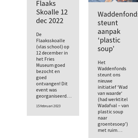
Flaaks
Skoalle 12
Waddenfond
dec 2022
steunt
aanpak
De
‘plastic
Flaaksskoalle
(vlas school) op
soup’
12 december in
het Fries
Het
Museum goed
Waddenfonds
bezocht en
steunt ons
goed
nieuwe
ontvangen! Dit
initiatief ‘Wad
event was
van waarde‘
georganiseerd…
(had werktitel
Wadafval – van
15 februari 2023
plastic soup
naar
groentesoep’)
met ruim…