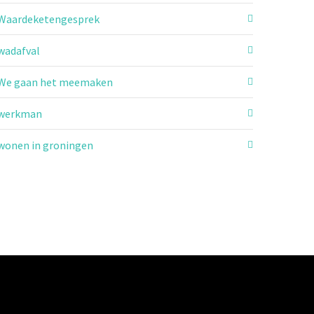
Waardeketengesprek
wadafval
We gaan het meemaken
werkman
wonen in groningen