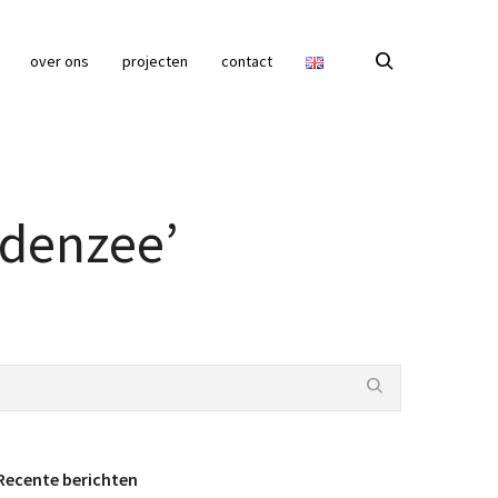
over ons
projecten
contact
ddenzee’
Recente berichten