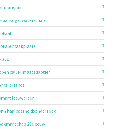
klimarepair
kraanvogel waterschap
lokaal
lokale maakplaats
N361
open call klimaatadaptief
Smart Hands
smart leeuwarden
snn haalbaarheidsonderzoek
Vakmanschap 21e eeuw