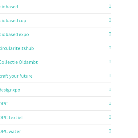
biobased
biobased cup
biobased expo
circulariteitshub
Collectie Oldambt
craft your future
designxpo
DPC
DPC textiel
DPC water