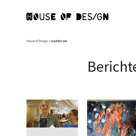
House of Design
>
waddenzee
Bericht