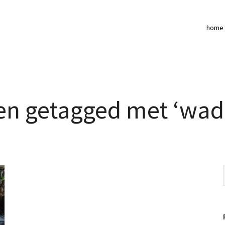
home
en getagged met ‘wa