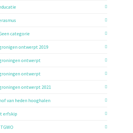
educatie
erasmus
Geen categorie
gronigen ontwerpt 2019
groningen ontwerpt
groningen ontwerpt
groningen ontwerpt 2021
hof van heden hooghalen
it erfskip
ITGWO