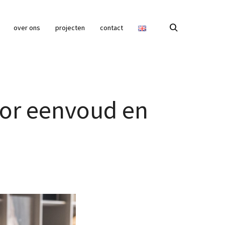
over ons
projecten
contact
oor eenvoud en