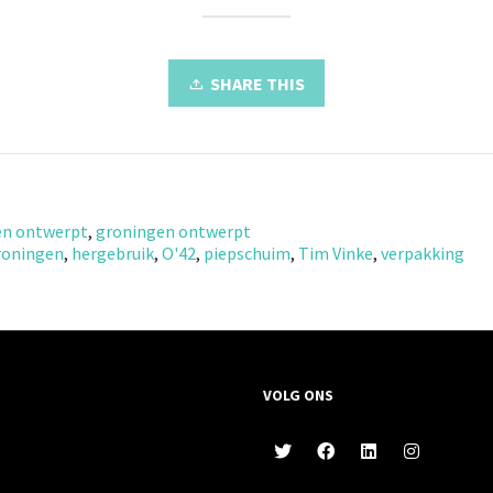
SHARE THIS
en ontwerpt
,
groningen ontwerpt
roningen
,
hergebruik
,
O'42
,
piepschuim
,
Tim Vinke
,
verpakking
VOLG ONS