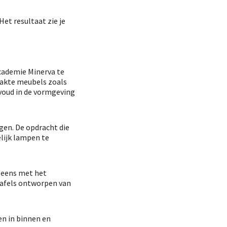
et resultaat zie je
Academie Minerva te
aakte meubels zoals
nvoud in de vormgeving
gen. De opdracht die
lijk lampen te
l eens met het
tafels ontworpen van
en in binnen en