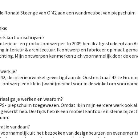
e Ronald Steenge van O’42 aan een wandmeubel van piepschuim. H
nke:
 werk kort omschrijven?
interieur- en productontwerper. In 2009 ben ik afgestudeerd aan 
ing interieur & architectuur. Ik ontwerp en fabriceer op maat gem
lichting. Mijn ontwerpen kenmerken zich voornamelijk door de ee
 werk je?
42, de interieurwinkel gevestigd aan de Oosterstraat 42 te Gronin
: ontwerp een klein (wand)meubel voor in de winkel om voorname
riaal ga je werken en waarom?
 EPS- piepschuim toegewezen. Omdat ik in mijn eerdere werk ook a
gewerkt heb. Destijds heb ik een mobiel kantoor en kleine bijzet
uim.’
iratie vandaan?
 ik voornamelijk uit het bezoeken van designbeurzen en evenement