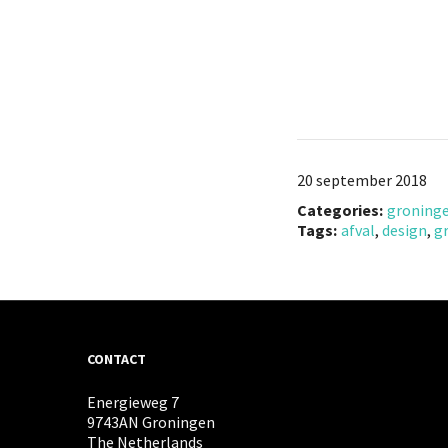
20 september 2018
Categories:
groning
Tags:
afval
,
design
,
g
CONTACT
Energieweg 7
9743AN Groningen
The Netherlands