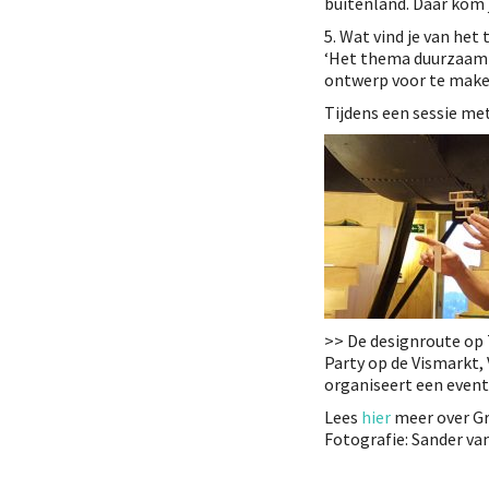
buitenland. Daar kom 
5. Wat vind je van het
‘Het thema duurzaam e
ontwerp voor te maken
Tijdens een sessie me
>> De designroute op 
Party op de Vismarkt,
organiseert een event 
Lees
hier
meer over G
Fotografie: Sander van 