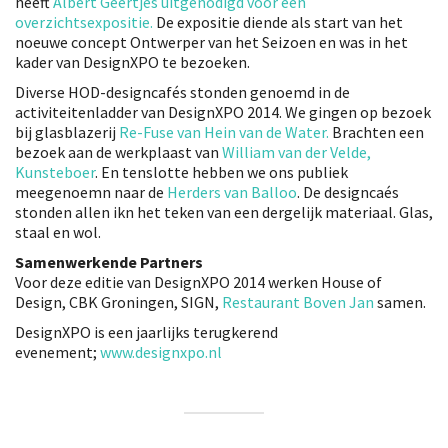
heeft
Albert Geertjes uitgenodigd voor een
overzichtsexpositie.
De expositie diende als start van het
noeuwe concept Ontwerper van het Seizoen en was in het
kader van DesignXPO te bezoeken.
Diverse HOD-designcafés stonden genoemd in de
activiteitenladder van DesignXPO 2014. We gingen op bezoek
bij glasblazerij
Re-Fuse van Hein van de Water.
Brachten een
bezoek aan de werkplaast van
William van der Velde,
Kunsteboer
. En tenslotte hebben we ons publiek
meegenoemn naar de
Herders van Balloo
. De designcaés
stonden allen ikn het teken van een dergelijk materiaal. Glas,
staal en wol.
Samenwerkende Partners
Voor deze editie van DesignXPO 2014 werken House of
Design, CBK Groningen, SIGN,
Restaurant Boven Jan
samen.
DesignXPO is een jaarlijks terugkerend
evenement;
www.designxpo.nl