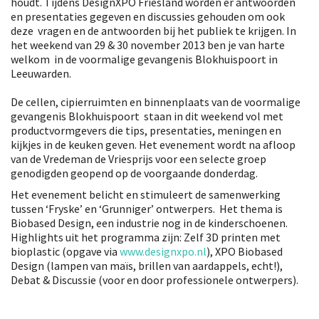
houdt. Tijdens DesignXPO Friesland worden er antwoorden
en presentaties gegeven en discussies gehouden om ook
deze vragen en de antwoorden bij het publiek te krijgen. In
het weekend van 29 & 30 november 2013 ben je van harte
welkom in de voormalige gevangenis Blokhuispoort in
Leeuwarden.
De cellen, cipierruimten en binnenplaats van de voormalige
gevangenis Blokhuispoort staan in dit weekend vol met
productvormgevers die tips, presentaties, meningen en
kijkjes in de keuken geven. Het evenement wordt na afloop
van de Vredeman de Vriesprijs voor een selecte groep
genodigden geopend op de voorgaande donderdag.
Het evenement belicht en stimuleert de samenwerking
tussen ‘Fryske’ en ‘Grunniger’ ontwerpers. Het thema is
Biobased Design, een industrie nog in de kinderschoenen.
Highlights uit het programma zijn: Zelf 3D printen met
bioplastic (opgave via
www.designxpo.nl
), XPO Biobased
Design (lampen van maïs, brillen van aardappels, echt!),
Debat & Discussie (voor en door professionele ontwerpers).