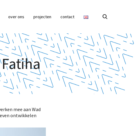
over ons
projecten
contact
Fatiha
e werken mee aan Wad
ieven ontwikkelen