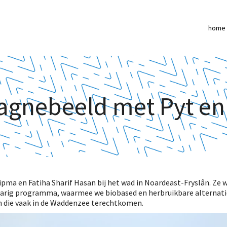
home
gnebeeld met Pyt en 
 Sipma en Fatiha Sharif Hasan bij het wad in Noardeast-Fryslân. Z
jarig programma, waarmee we biobased en herbruikbare alternat
n die vaak in de Waddenzee terechtkomen.