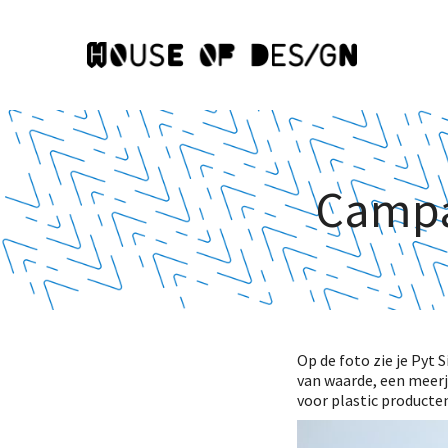
Campa
Op de foto zie je Pyt
van waarde, een meer
voor plastic producte