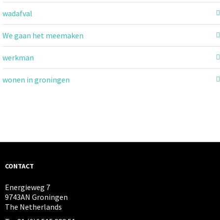
wadafval
We gaan het meemaken
werkman
wonen in groningen
CONTACT
Energieweg 7
9743AN Groningen
The Netherlands