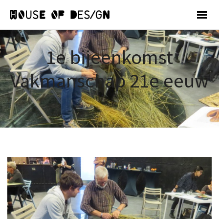
1e bijeenkomst
Vakmanschap 21e eeuw