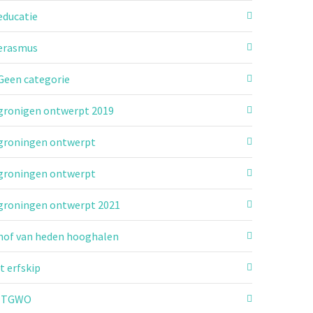
educatie
erasmus
Geen categorie
gronigen ontwerpt 2019
groningen ontwerpt
groningen ontwerpt
groningen ontwerpt 2021
hof van heden hooghalen
it erfskip
ITGWO