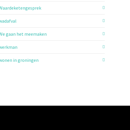
Waardeketengesprek
wadafval
We gaan het meemaken
werkman
wonen in groningen