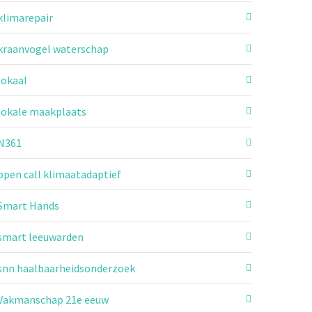
klimarepair
kraanvogel waterschap
lokaal
lokale maakplaats
N361
open call klimaatadaptief
Smart Hands
smart leeuwarden
snn haalbaarheidsonderzoek
Vakmanschap 21e eeuw