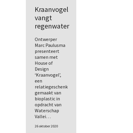
Kraanvogel
vangt
regenwater
Ontwerper
Marc Paulusma
presenteert
samen met
House of
Design
‘Kraanvogel’,
een
relatiegeschenk
gemaakt van
bioplastic in
opdracht van
Waterschap
Vallei…
26 oktober 2020