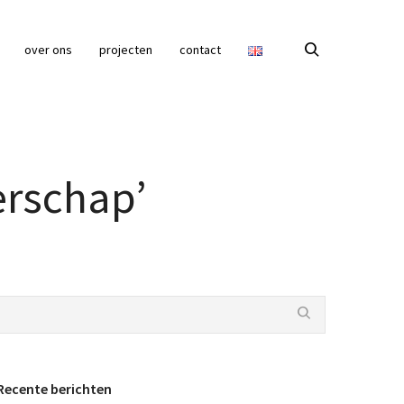
over ons
projecten
contact
erschap’
Recente berichten