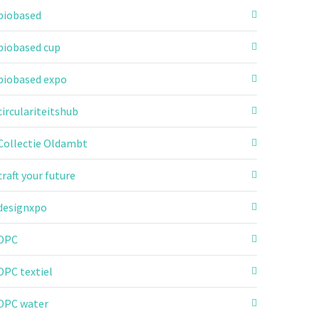
biobased
biobased cup
biobased expo
circulariteitshub
Collectie Oldambt
craft your future
designxpo
DPC
DPC textiel
DPC water