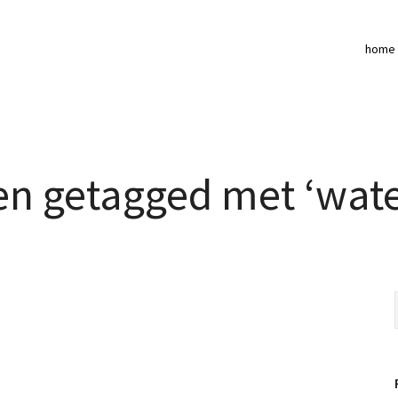
home
en getagged met ‘wat