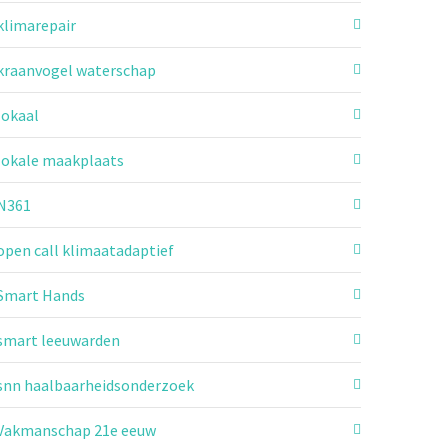
klimarepair
kraanvogel waterschap
lokaal
lokale maakplaats
N361
open call klimaatadaptief
Smart Hands
smart leeuwarden
snn haalbaarheidsonderzoek
Vakmanschap 21e eeuw