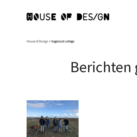
House of Design
>
hogeland college
Berichten 