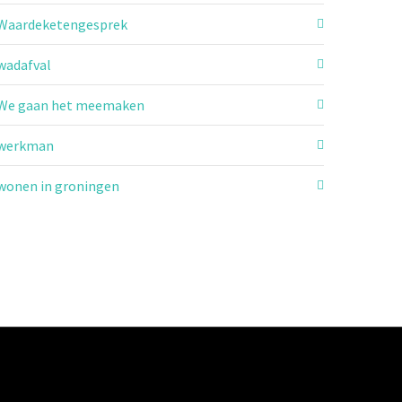
Waardeketengesprek
wadafval
We gaan het meemaken
werkman
wonen in groningen