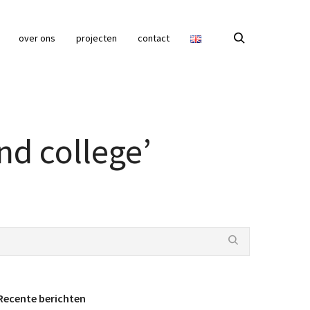
over ons
projecten
contact
nd college’
Recente berichten