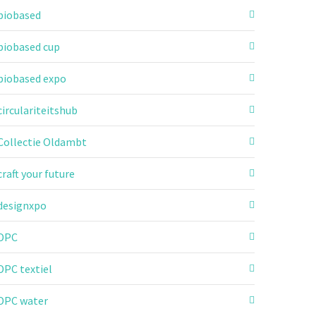
biobased
biobased cup
biobased expo
circulariteitshub
Collectie Oldambt
craft your future
designxpo
DPC
DPC textiel
DPC water