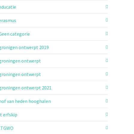
educatie
erasmus
Geen categorie
gronigen ontwerpt 2019
groningen ontwerpt
groningen ontwerpt
groningen ontwerpt 2021
hof van heden hooghalen
it erfskip
ITGWO