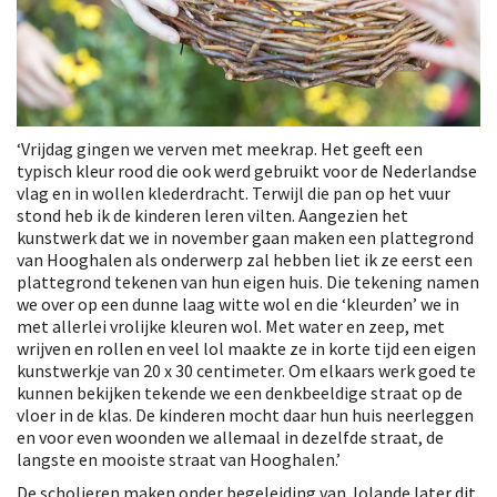
‘Vrijdag gingen we verven met meekrap. Het geeft een
typisch kleur rood die ook werd gebruikt voor de Nederlandse
vlag en in wollen klederdracht. Terwijl die pan op het vuur
stond heb ik de kinderen leren vilten. Aangezien het
kunstwerk dat we in november gaan maken een plattegrond
van Hooghalen als onderwerp zal hebben liet ik ze eerst een
plattegrond tekenen van hun eigen huis. Die tekening namen
we over op een dunne laag witte wol en die ‘kleurden’ we in
met allerlei vrolijke kleuren wol. Met water en zeep, met
wrijven en rollen en veel lol maakte ze in korte tijd een eigen
kunstwerkje van 20 x 30 centimeter. Om elkaars werk goed te
kunnen bekijken tekende we een denkbeeldige straat op de
vloer in de klas. De kinderen mocht daar hun huis neerleggen
en voor even woonden we allemaal in dezelfde straat, de
langste en mooiste straat van Hooghalen.’
De scholieren maken onder begeleiding van Jolande later dit