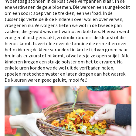
‘Woensdag stonden in de klas twee verfpannen klaar. In de
ene verdwenen de gele bloemen. Die werden een uur gekookt
om een soort soep van te trekken, een verfbad. In de
tussentijd vertelde ik de kinderen over wol en over verven,
vroeger en nu. Vervolgens lieten we wol in de tweede pan
zakken, die gevuld was met walnoten bolsters. Hiervan werd
vroeger al inkt gemaakt, zo donkerbruin is de kleurstof die
hieruit komt. Ik vertelde over de tannine die erin zit en over
het oxideren; de kleur veranderd in korte tijd van groen naar
bruin als er zuurstof bijkomt, ofwel als je ze open snijdt. Alle
kinderen kregen een stukje bolster om het te ervaren. Na
enkele uren konden we de wol uit de verfbaden halen,
spoelen met schoonwater en laten drogen aan het wasrek.
De kleuren waren goed gelukt, mooi fel.’