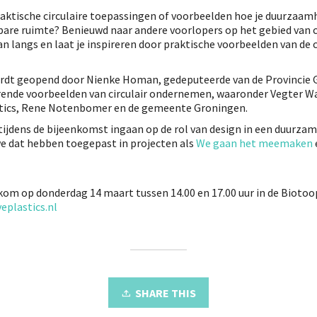
raktische circulaire toepassingen of voorbeelden hoe je duurzaam
bare ruimte? Benieuwd naar andere voorlopers op het gebied van c
 langs en laat je inspireren door praktische voorbeelden van de c
wordt geopend door Nienke Homan, gedeputeerde van de Provincie 
erende voorbeelden van circulair ondernemen, waaronder Vegter W
stics, Rene Notenbomer en de gemeente Groningen.
ijdens de bijeenkomst ingaan op de rol van design in een duurzame
e dat hebben toegepast in projecten als
We gaan het meemaken
kom op donderdag 14 maart tussen 14.00 en 17.00 uur in de Biotoop 
veplastics.nl
SHARE THIS