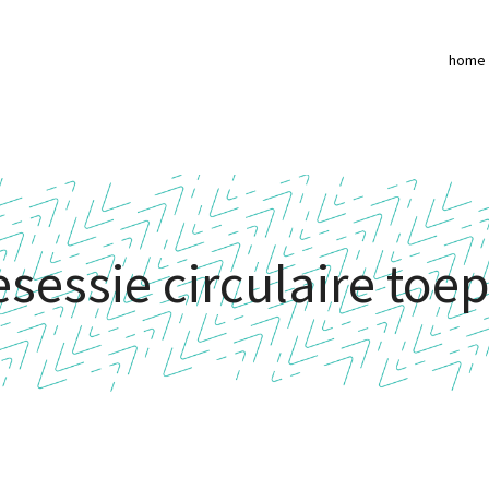
home
esessie circulaire to