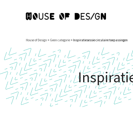
House of Design
>
Geen categorie
>
Inspiratiesessie circulaire toepassingen
Inspirati