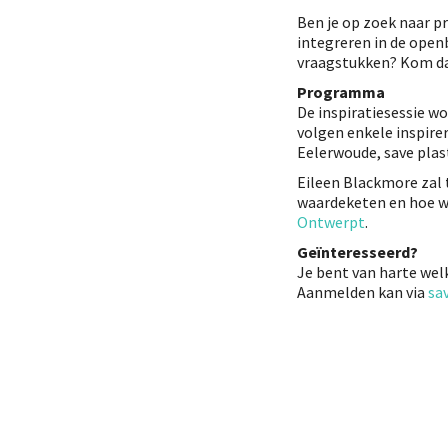
Ben je op zoek naar p
integreren in de open
vraagstukken? Kom dan
Programma
De inspiratiesessie 
volgen enkele inspir
Eelerwoude, save pla
Eileen Blackmore zal t
waardeketen en hoe w
Ontwerpt
.
Geïnteresseerd?
Je bent van harte wel
Aanmelden kan via
sa