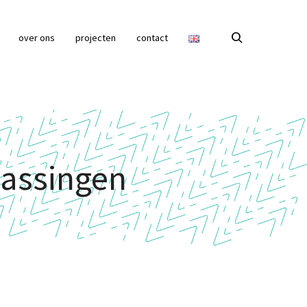
over ons
projecten
contact
epassingen