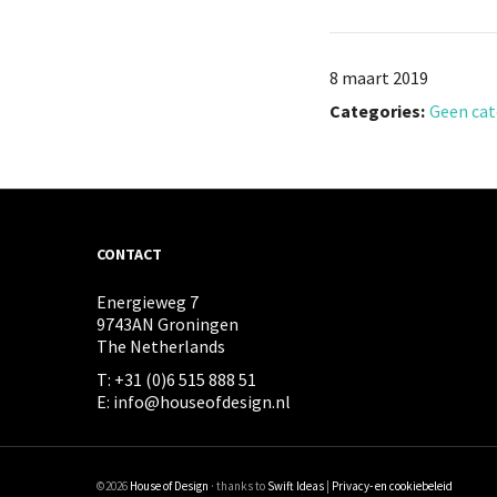
8 maart 2019
Categories:
Geen cat
CONTACT
Energieweg 7
9743AN Groningen
The Netherlands
T: +31 (0)6 515 888 51
E: info@houseofdesign.nl
©2026
House of Design
· thanks to
Swift Ideas
|
Privacy- en cookiebeleid