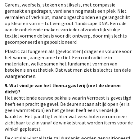
Garens, weefsels, steken en stiksels, met compassie
gemaakt en gedragen, verdienen nogmaals een plek. Niet
vermalen of verknipt, maar ongeschonden en gerangschikt
op kleur en vorm – tot een groot ‘landscape DNA’. Een ode
aan de onbekende makers van ieder afzonderlijk stukje
textiel vormen de basis voor dit ontwerp, door mij slechts
gecomponeerd en gepositioneerd.
Plastic zal fungeren als (gevlochten) drager en volume voor
het warme, aangename textiel. Een contradictie in
materialen, welke samen het fundament vormen van
betekenis en esthetiek. Dat wat men ziet is slechts ten dele
waargenomen.
5. Wat vind je van het thema gastvrij (met de deuren
dicht)?
Het achttiende eeuwse pakhuis waarin Verroest is gevestigd
heeft een prachtige gevel. De deuren staan altijd open (er is
geen warmtebron) en het geheel heeft een vriendelijk
karakter. Het pand ligt echter wat verscholen en om meer
zichtbaar te zijn vanaf de winkelstraat worden items voor de
winkel geplaatst.
De circulair-installatie zal dusdanig worden gepositioneerd,