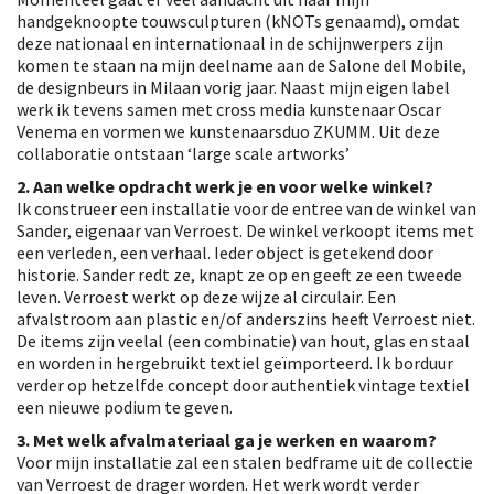
handgeknoopte touwsculpturen (kNOTs genaamd), omdat
deze nationaal en internationaal in de schijnwerpers zijn
komen te staan na mijn deelname aan de Salone del Mobile,
de designbeurs in Milaan vorig jaar. Naast mijn eigen label
werk ik tevens samen met cross media kunstenaar Oscar
Venema en vormen we kunstenaarsduo ZKUMM. Uit deze
collaboratie ontstaan ‘large scale artworks’
2. Aan welke opdracht werk je en voor welke winkel?
Ik construeer een installatie voor de entree van de winkel van
Sander, eigenaar van Verroest. De winkel verkoopt items met
een verleden, een verhaal. Ieder object is getekend door
historie. Sander redt ze, knapt ze op en geeft ze een tweede
leven. Verroest werkt op deze wijze al circulair. Een
afvalstroom aan plastic en/of anderszins heeft Verroest niet.
De items zijn veelal (een combinatie) van hout, glas en staal
en worden in hergebruikt textiel geïmporteerd. Ik borduur
verder op hetzelfde concept door authentiek vintage textiel
een nieuwe podium te geven.
3. Met welk afvalmateriaal ga je werken en waarom?
Voor mijn installatie zal een stalen bedframe uit de collectie
van Verroest de drager worden. Het werk wordt verder