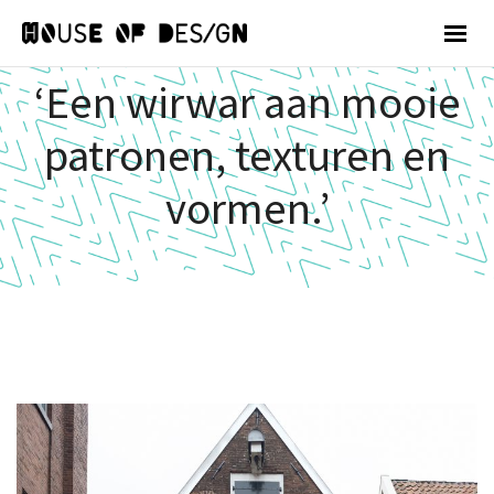
‘Een wirwar aan mooie
patronen, texturen en
vormen.’