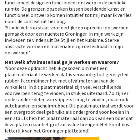
functioneel design en functioneel ontwerp in de publieke
ruimte. De grenzen opzoeken tussen beeldende kunst en
functioneel ontwerp komen intuïtief tot mij maar ik verlies
nooit de context uit het oog.’
‘Studio Veltrop staat voor eerlijke en oprechte ontwerpen
gemaakt door een nuchtere Groninger. In mijn werk zijn
invloeden te vinden uit De Stijl en het kubisme. Sterke
abstracte vormen en materialen zijn de leidraad in mijn
ontwerpen.’
Met welk afvalmateriaal ga je werken en waarom?
‘Voor deze opdracht heb ik gekozen om met een
plaatmateriaal te werken dat is vervaardigd uit gerecycled
rubber. Ik combineer het met afvalmateriaal van de
winkeliers. In dit plaatmateriaal zijn veel verschillende
voorwerpen terug te vinden, in stukjes uiteraard. Zo zijn er
onder andere delen van slippers terug te vinden, maar ook
autobanden en schuimrubber. Dit plaatmateriaal wordt voor
een overgroot deel gebruikt als ondergrond voor koeien in
een stal. Ik heb het plaatmateriaal dan ook van een boer dat
deze platen naar het grofvuil wilde brengen. Het komt dus
letterlijk van het Groninger platteland.’