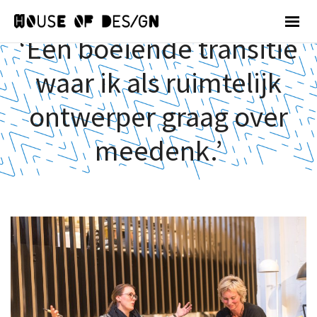
‘Een boeiende transitie
waar ik als ruimtelijk
ontwerper graag over
meedenk.’