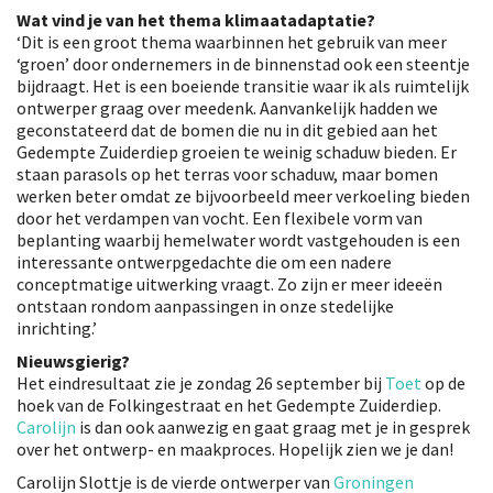
Wat vind je van het thema klimaatadaptatie?
‘Dit is een groot thema waarbinnen het gebruik van meer
‘groen’ door ondernemers in de binnenstad ook een steentje
bijdraagt. Het is een boeiende transitie waar ik als ruimtelijk
ontwerper graag over meedenk. Aanvankelijk hadden we
geconstateerd dat de bomen die nu in dit gebied aan het
Gedempte Zuiderdiep groeien te weinig schaduw bieden. Er
staan parasols op het terras voor schaduw, maar bomen
werken beter omdat ze bijvoorbeeld meer verkoeling bieden
door het verdampen van vocht. Een flexibele vorm van
beplanting waarbij hemelwater wordt vastgehouden is een
interessante ontwerpgedachte die om een nadere
conceptmatige uitwerking vraagt. Zo zijn er meer ideeën
ontstaan rondom aanpassingen in onze stedelijke
inrichting.’
Nieuwsgierig?
Het eindresultaat zie je zondag 26 september bij
Toet
op de
hoek van de Folkingestraat en het Gedempte Zuiderdiep.
Carolijn
is dan ook aanwezig en gaat graag met je in gesprek
over het ontwerp- en maakproces. Hopelijk zien we je dan!
Carolijn Slottje is de vierde ontwerper van
Groningen