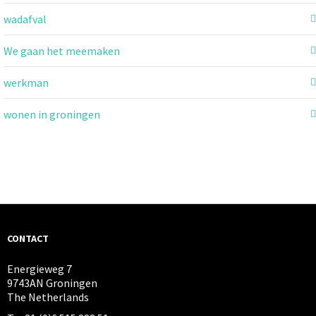
wadafval
We gaan het meemaken
werkman
wonen in groningen
CONTACT
Energieweg 7
9743AN Groningen
The Netherlands