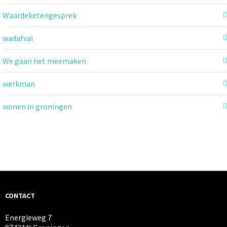
Waardeketengesprek
wadafval
We gaan het meemaken
werkman
wonen in groningen
CONTACT
Energieweg 7