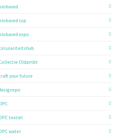
biobased
biobased cup
biobased expo
circulariteitshub
Collectie Oldambt
craft your future
designxpo
DPC
DPC textiel
DPC water