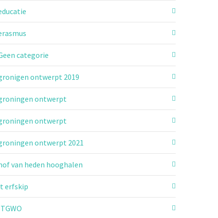
educatie
erasmus
Geen categorie
gronigen ontwerpt 2019
groningen ontwerpt
groningen ontwerpt
groningen ontwerpt 2021
hof van heden hooghalen
it erfskip
ITGWO