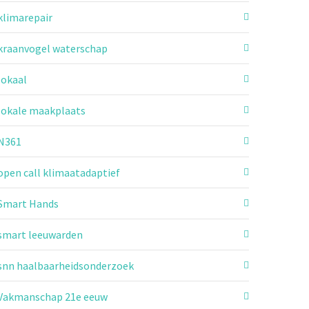
klimarepair
kraanvogel waterschap
lokaal
lokale maakplaats
N361
open call klimaatadaptief
Smart Hands
smart leeuwarden
snn haalbaarheidsonderzoek
Vakmanschap 21e eeuw