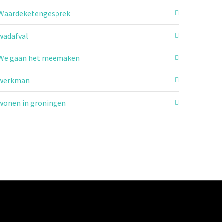
Waardeketengesprek
wadafval
We gaan het meemaken
werkman
wonen in groningen