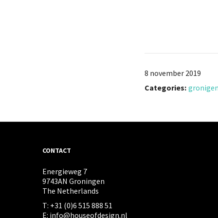
8 november 2019
Categories:
gronigen
CONTACT
Energieweg 7
9743AN Groningen
The Netherlands
T: +31 (0)6 515 888 51
E: info@houseofdesign.nl