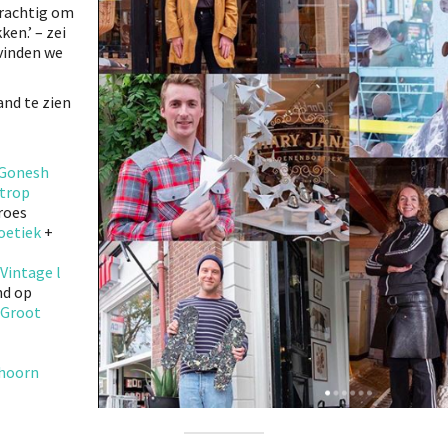
Prachtig om
ken.’ – zei
vinden we
and te zien
 Gonesh
ltrop
roes
oetiek
+
 Vintage l
nd op
 Groot
hoorn