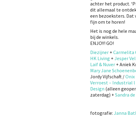
achter het product. ‘
dit allemaal te ontdek
een bezoeksters. Dat 
fijn om te horen!
Het is nog de hele ma
bij de winkels.
ENJOY! GO!
Diezijner
+
Carmelita
HK Living
+
Jesper Ve
Laif & Nuver
+ Aniek K
Mary Jane Schoenenb
Jordy Vijfschaft /
Onix
Verroest – Industrial l
Design
(alleen geope
zaterdag) +
Sandra de
fotografie:
Janna Bat