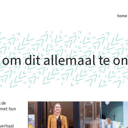
home
 om dit allemaal te o
k de
met hun
 verhaal