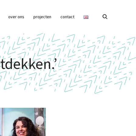
over ons
projecten
contact
ntdekken.’