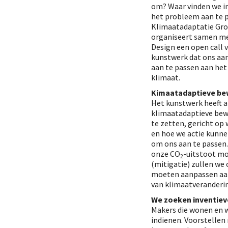
om? Waar vinden we i
het probleem aan te 
Klimaatadaptatie Gr
organiseert samen me
Design een open call 
kunstwerk dat ons aa
aan te passen aan he
klimaat.
Kimaatadaptieve be
Het kunstwerk heeft a
klimaatadaptieve bew
te zetten, gericht op 
en hoe we actie kun
om ons aan te passen.
onze CO
-uitstoot m
2
(mitigatie) zullen we
moeten aanpassen aa
van klimaatverandering
We zoeken inventiev
Makers die wonen en 
indienen. Voorstellen