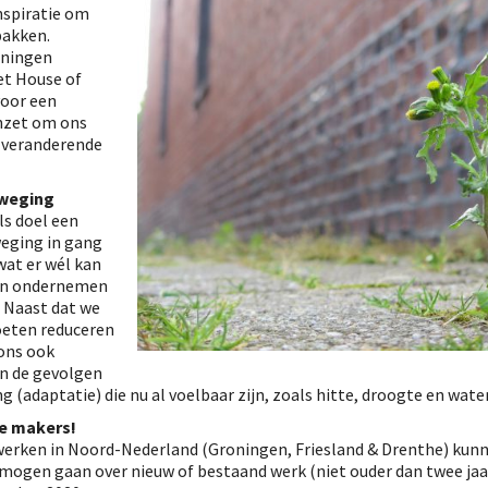
nspiratie om
pakken.
oningen
t House of
voor een
nzet om ons
t veranderende
weging
ls doel een
eging in gang
wat er wél kan
nen ondernemen
 Naast dat we
oeten reduceren
 ons ook
n de gevolgen
 (adaptatie) die nu al voelbaar zijn, zoals hitte, droogte en wate
e makers!
werken in Noord-Nederland (Groningen, Friesland & Drenthe) kunn
 mogen gaan over nieuw of bestaand werk (niet ouder dan twee ja