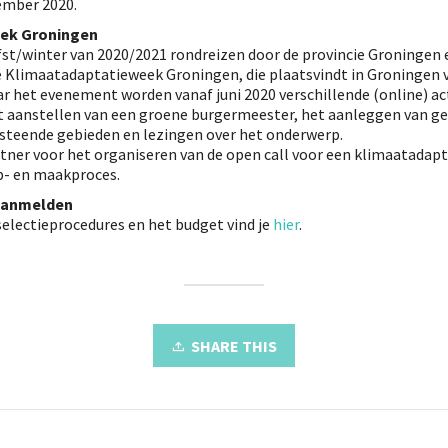
ember 2020.
ek Groningen
fst/winter van 2020/2021 rondreizen door de provincie Groningen e
 Klimaatadaptatieweek Groningen, die plaatsvindt in Groningen v
ar het evenement worden vanaf juni 2020 verschillende (online) ac
et aanstellen van een groene burgermeester, het aanleggen van ge
steende gebieden en lezingen over het onderwerp.
rtner voor het organiseren van de open call voor een klimaatadap
p- en maakproces.
 aanmelden
 selectieprocedures en het budget vind je
hier
.
SHARE THIS