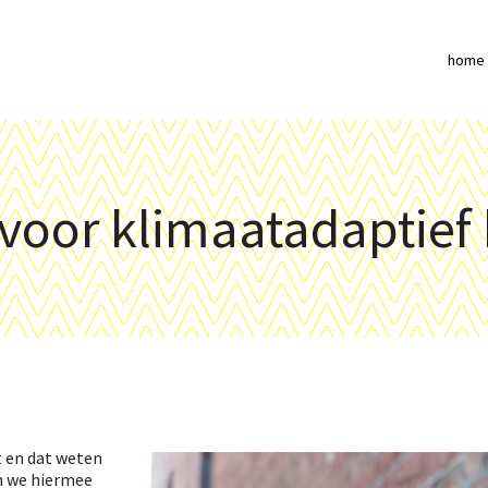
home
 voor klimaatadaptief
t en dat weten
n we hiermee