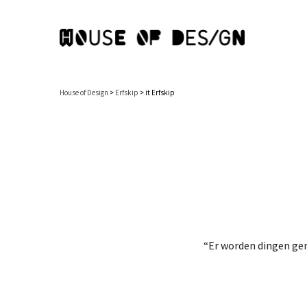
House of Design
>
Erfskip
>
it Erfskip
“Er worden dingen gem