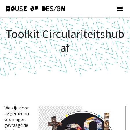
Toolkit Circulariteitshub
af
We zijn door
de gemeente
Groningen
gevraagd de