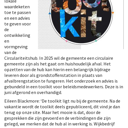
lokale
waardeketen
toe te passen
en een advies
te geven voor
de
ontwikkeling
en
vormgeving
van de
Circulariteitshub. In 2025 wil de gemeente een circulaire
gemeente zijn als het gaat om huishoudelijk afval. Het
opzetten van de hub kan hierin een belangrijk bijdrage
leveren door als grondstoffenstation in plaats van
afvalbrengstation te fungeren. Het onderzoek en advies is
gebundeld in een toolkit voor beleidsmedewerkers. Deze is in
juni afgerond en overhandigd.
Eileen Blackmore: ‘De toolkit ligt nu bij de gemeente. Na de
vakantie wordt de toolkit deels gepubliceerd, dit vind je dan
terug op onze site. Maar het mooie is dat, door de
gesprekken die zijn gevoerd en de verbindingen die zijn
gelegd, we merken dat de hub al in werking is. Wijkbedrijf