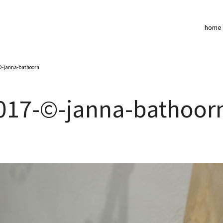
home
©-janna-bathoorn
017-©-janna-bathoor