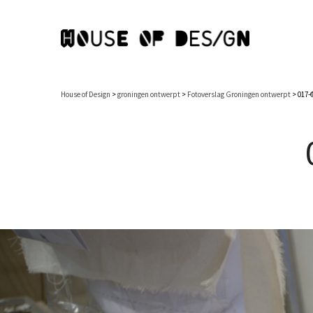
House of Design
>
groningen ontwerpt
>
Fotoverslag Groningen ontwerpt
>
017-