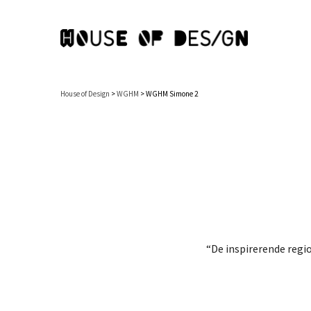
House of Design
>
WGHM
>
WGHM Simone 2
“De inspirerende regio