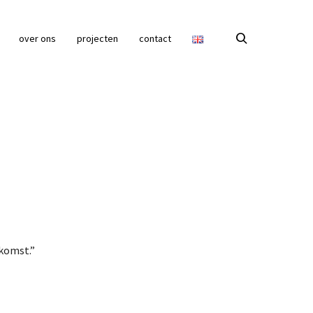
over ons
projecten
contact
ekomst.”