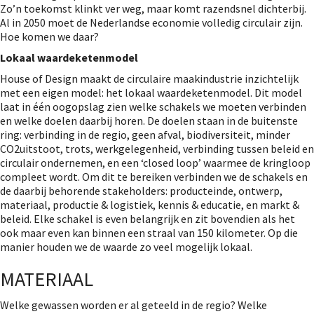
Zo’n toekomst klinkt ver weg, maar komt razendsnel dichterbij.
Al in 2050 moet de Nederlandse economie volledig circulair zijn.
Hoe komen we daar?
Lokaal waardeketenmodel
House of Design maakt de circulaire maakindustrie inzichtelijk
met een eigen model: het lokaal waardeketenmodel. Dit model
laat in één oogopslag zien welke schakels we moeten verbinden
en welke doelen daarbij horen. De doelen staan in de buitenste
ring: verbinding in de regio, geen afval, biodiversiteit, minder
CO2uitstoot, trots, werkgelegenheid, verbinding tussen beleid en
circulair ondernemen, en een ‘closed loop’ waarmee de kringloop
compleet wordt. Om dit te bereiken verbinden we de schakels en
de daarbij behorende stakeholders: producteinde, ontwerp,
materiaal, productie & logistiek, kennis & educatie, en markt &
beleid. Elke schakel is even belangrijk en zit bovendien als het
ook maar even kan binnen een straal van 150 kilometer. Op die
manier houden we de waarde zo veel mogelijk lokaal.
MATERIAAL
Welke gewassen worden er al geteeld in de regio? Welke