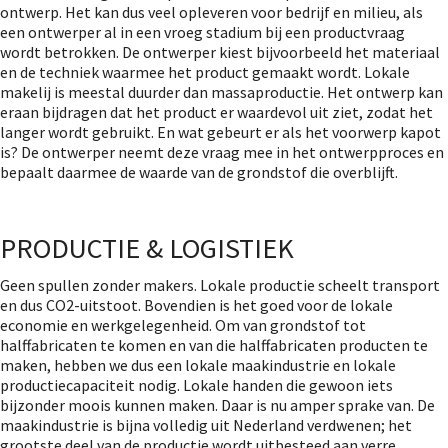
ontwerp. Het kan dus veel opleveren voor bedrijf en milieu, als
een ontwerper al in een vroeg stadium bij een productvraag
wordt betrokken. De ontwerper kiest bijvoorbeeld het materiaal
en de techniek waarmee het product gemaakt wordt. Lokale
makelij is meestal duurder dan massaproductie. Het ontwerp kan
eraan bijdragen dat het product er waardevol uit ziet, zodat het
langer wordt gebruikt. En wat gebeurt er als het voorwerp kapot
is? De ontwerper neemt deze vraag mee in het ontwerpproces en
bepaalt daarmee de waarde van de grondstof die overblijft.
PRODUCTIE & LOGISTIEK
Geen spullen zonder makers. Lokale productie scheelt transport
en dus CO2-uitstoot. Bovendien is het goed voor de lokale
economie en werkgelegenheid. Om van grondstof tot
halffabricaten te komen en van die halffabricaten producten te
maken, hebben we dus een lokale maakindustrie en lokale
productiecapaciteit nodig. Lokale handen die gewoon iets
bijzonder moois kunnen maken. Daar is nu amper sprake van. De
maakindustrie is bijna volledig uit Nederland verdwenen; het
grootste deel van de productie wordt uitbesteed aan verre